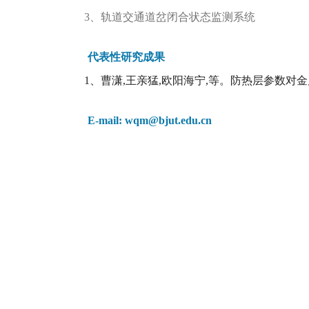
3、轨道交通道岔闭合状态监测系统
代表性研究成果
1、曹潇,王亲猛,欧阳海宁,等。防热层参数对金属隔
E-mail: wqm@bjut.edu.cn