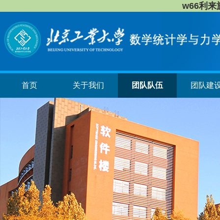
w66利
首页
关于我们
团队队伍
团队建