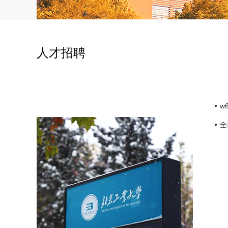
人才招聘
w
全