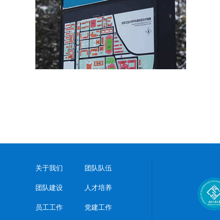
关于我们
团队队伍
团队建设
人才培养
员工工作
党建工作