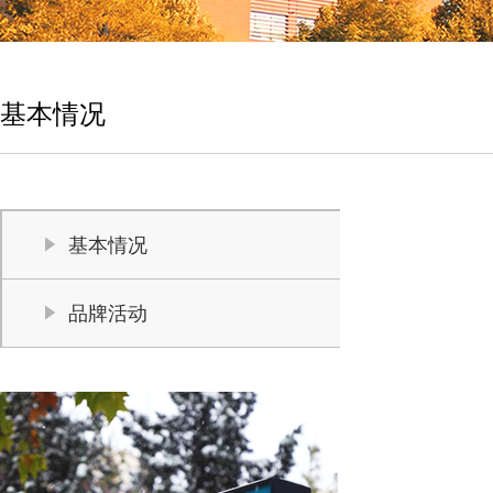
基本情况
基本情况
品牌活动