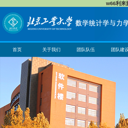
w66利
首页
关于我们
团队队伍
团队建