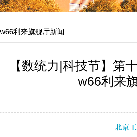
w66利来旗舰厅新闻
【数统力|科技节】第十五
w66利来