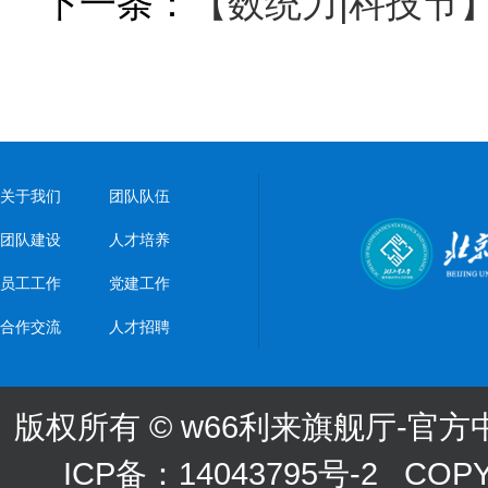
下一条：
【数统力|科技节】
关于我们
团队队伍
团队建设
人才培养
员工工作
党建工作
合作交流
人才招聘
版权所有 © w66利来旗舰厅-官方中
ICP备：14043795号-2
COPYR