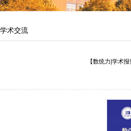
学术交流
【数统力|学术