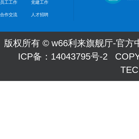
员工工作
党建工作
合作交流
人才招聘
版权所有 © w66利来旗舰厅-官方中
ICP备：14043795号-2
COPYR
TE