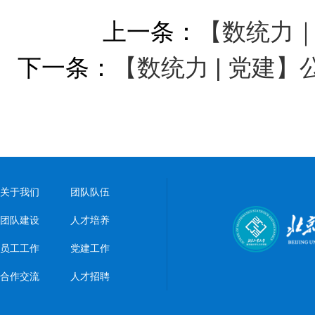
上一条：
【数统力｜
下一条：
【数统力 | 党建
关于我们
团队队伍
团队建设
人才培养
员工工作
党建工作
合作交流
人才招聘