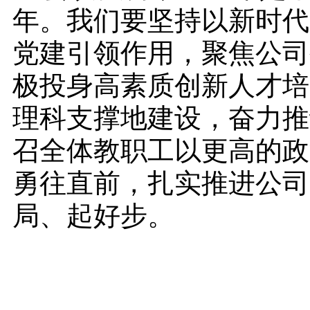
年
。我们要坚持以新时代
党建引领作用，聚焦公司
极投身高素质创新人才培
理科支撑地建设，奋力推
召
全体教职工以更高的政
勇往直前，
扎实推进
公司
局、起好步。