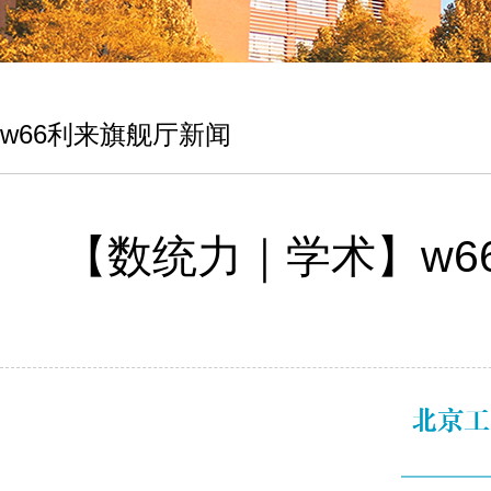
w66利来旗舰厅新闻
【数统力｜学术】​w